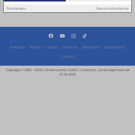
bald wieder vorbei!
Einstellungen
Datenschutzerklärung
Ratgeber
Presse
Lokales
Über Uns
Impressum
Datenschutz
Cookies
Copyright © 2000 - 2026 | 1A Infosysteme GmbH | Content by: 1A-Anzeigenmarkt.de
07.08.2026