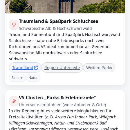
Traumland & Spaßpark Schluchsee
Schwäbische Alb & Hochschwarzwald
Traumland Sonnenbühl und Spaßpark Hochschwarzwald
Schluchsee – naturnahe Erlebnisparks nach zwei
Richtungen aus VS ideal kombinierbar als Gegenpol
Schwäbische Alb nordostwärts oder Schluchsee
südwärts.
Traumland
Region-Unterseite
Weitere Parks
Familie
Natur
VS-Cluster: „Parks & Erlebnisziele"
Unterseite empfohlen (viele Anbieter & Orte)
In der Region gibt es viele weitere Möglichkeiten für
Freizeitaktivitäten (z. B.
Arena Fun Indoor Park
,
Wildpark
Villingen-Schwenningen
,
Natur- und Erlebnispark Bad
Dürrheim
,
Tatzmania Löffingen
,
Steinwasen Park
,
Spaßpark