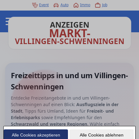
Event
Auto
Immo
Job
ANZEIGEN
MARKT-
VILLINGEN-SCHWENNINGEN
Freizeittipps in und um Villingen-
Schwenningen
Entdecke Freizeitangebote in und um Villingen-
Schwenningen auf einen Blick:
Ausflugsziele in der
Stadt
, Tipps fürs Umland, Ideen für
Freizeit- und
Erlebnisparks
sowie Empfehlungen für den
Schwarzwald und weitere Regionen
. Wähle einfach
eine Kategorie und finde schnell passende Aktivitäten –
Alle Cookies akzeptieren
Alle Cookies ablehnen
für spontane Unternehmungen, Wochenendtrips oder