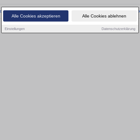
onnten wir derzeit keine passenden Objekte finden. Schauen Sie bald wieder vo
Alle Cookies akzeptieren
Alle Cookies ablehnen
Einstellungen
Datenschutzerklärung