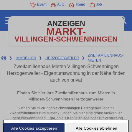
Event
Auto
Immo
Job
ANZEIGEN
MARKT-
VILLINGEN-SCHWENNINGEN
ZWEIFAMILIENHAUS-
❯
IMMOBILIEN
❯
HERZOGENWEILER
❯
MIETEN
Zweifamilienhaus Mieten Villingen-Schwenningen
Herzogenweiler - Eigentumswohnung in der Nähe finden
auch von privat
Finden Sie hier Ihre Zweifamilienhaus zum Mieten in
Villingen-Schwenningen Herzogenweiler
Suchen Sie in Villingen-Schwenningen Herzogenweiler eine
Zweifamilienhaus zum Mieten? Finden Sie hier eine große Auswahl an
Eigentumswohnungen. Egal, ob als Kapitalanlage oder zur Vermietung
– hier finden Sie Ihre Immobilie in Villingen-Schwenningen
Alle Cookies akzeptieren
Alle Cookies ablehnen
Herzogenweiler oder in der Nähe.