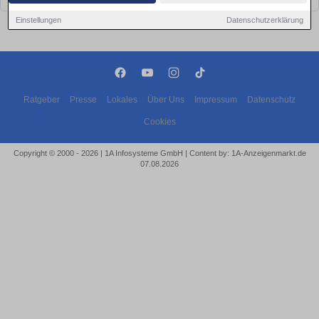
Einstellungen
Datenschutzerklärung
Ratgeber
Presse
Lokales
Über Uns
Impressum
Datenschutz
Cookies
Copyright © 2000 - 2026 | 1A Infosysteme GmbH | Content by: 1A-Anzeigenmarkt.de
07.08.2026