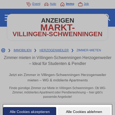
Event
Auto
Immo
Job
ANZEIGEN
MARKT-
VILLINGEN-SCHWENNINGEN
❯
IMMOBILIEN
❯
HERZOGENWEILER
❯
ZIMMER-MIETEN
Zimmer mieten in Villingen-Schwenningen Herzogenweiler
– Ideal für Studenten & Pendler
Jetzt ein Zimmer in Villingen-Schwenningen Herzogenweiler
mieten – WG & möblierte Apartments
Finde günstige Zimmer zur Miete in Villingen-Schwenningen. Ob WG-
Zimmer, möbliertes Apartment oder Pendlerwohnung – hier gibt’s
passende Angebote!
Leider konnten wir derzeit keine passenden Objekte finden. Schauen Sie
Alle Cookies akzeptieren
Alle Cookies ablehnen
bald wieder vorbei!