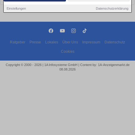
Einstellungen
Datenschutzerklärung
Ratgeber
Presse
Lokales
Über Uns
Impressum
Datenschutz
Cookies
Copyright © 2000 - 2026 | 1A Infosysteme GmbH | Content by: 1A-Anzeigenmarkt.de
08.08.2026