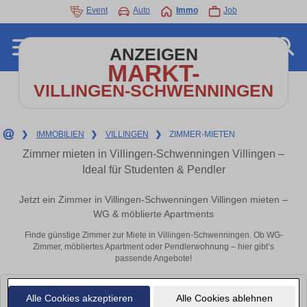
Event
Auto
Immo
Job
ANZEIGEN
MARKT-
VILLINGEN-SCHWENNINGEN
❯
IMMOBILIEN
❯
VILLINGEN
❯
ZIMMER-MIETEN
Zimmer mieten in Villingen-Schwenningen Villingen –
Ideal für Studenten & Pendler
Jetzt ein Zimmer in Villingen-Schwenningen Villingen mieten –
WG & möblierte Apartments
Finde günstige Zimmer zur Miete in Villingen-Schwenningen. Ob WG-
Zimmer, möbliertes Apartment oder Pendlerwohnung – hier gibt’s
passende Angebote!
Leider konnten wir derzeit keine passenden Objekte finden. Schauen Sie
Alle Cookies akzeptieren
Alle Cookies ablehnen
bald wieder vorbei!