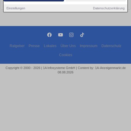
bald wieder vorbei!
Einstellungen
Datenschutzerklärung
Ratgeber
Presse
Lokales
Über Uns
Impressum
Datenschutz
Cookies
Copyright © 2000 - 2026 | 1A Infosysteme GmbH | Content by: 1A-Anzeigenmarkt.de
08.08.2026