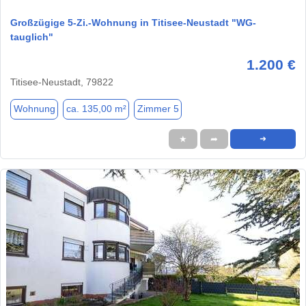
Großzügige 5-Zi.-Wohnung in Titisee-Neustadt "WG-
tauglich"
1.200 €
Titisee-Neustadt, 79822
Wohnung
ca. 135,00 m²
Zimmer 5
★
➦
➜