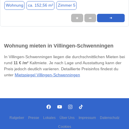
Wohnung
ca. 152,56 m²
Zimmer 5
★
➦
➜
Wohnung mieten in Villingen-Schwenningen
In Villingen-Schwenningen liegen die durchschnittlichen Mieten bei
rund
11 € /m²
Kaltmiete. Je nach Lage und Ausstattung kann der
Preis jedoch deutlich variieren. Detaillierte Preisinfos findest du
unter
Mietspiegel Villingen-Schwenningen
Ratgeber
Presse
Lokales
Über Uns
Impressum
Datenschutz
Cookies