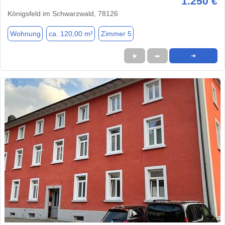
1.250 €
Königsfeld im Schwarzwald, 78126
Wohnung
ca. 120,00 m²
Zimmer 5
★
➦
➜
1 / 16