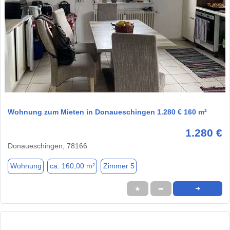
1 / 1
Wohnung zum Mieten in Donaueschingen 1.280 € 160 m²
1.280 €
Donaueschingen, 78166
Wohnung
ca. 160,00 m²
Zimmer 5
★
➦
➜