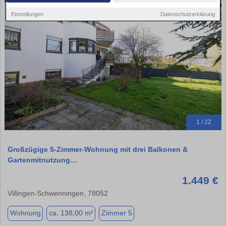
Einstellungen
Datenschutzerklärung
1 / 22
Großzügige 5-Zimmer-Wohnung mit drei Balkonen &
Gartenmitnutzung…
1.449 €
Villingen-Schwenningen, 78052
Wohnung
ca. 138,00 m²
Zimmer 5