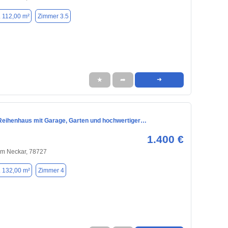
. 112,00 m²
Zimmer 3.5
★
➦
➜
eihenhaus mit Garage, Garten und hochwertiger…
1.400 €
am Neckar, 78727
. 132,00 m²
Zimmer 4