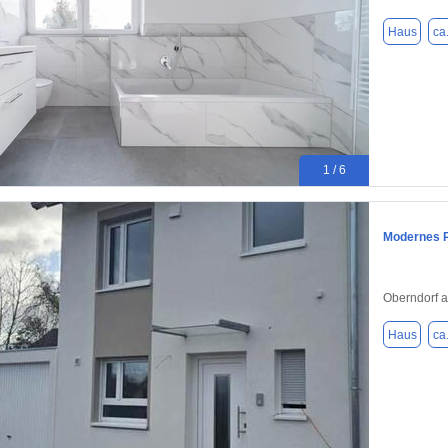
Haus
ca
1 / 6
Modernes R
Oberndorf 
Haus
ca