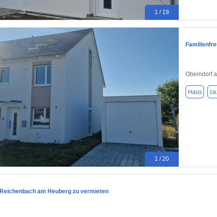
1 / 19
Familienfr
Oberndorf 
Haus
ca
1 / 20
 Reichenbach am Heuberg zu vermieten