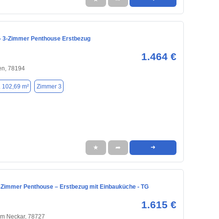
 3-Zimmer Penthouse Erstbezug
1.464 €
n, 78194
. 102,69 m²
Zimmer 3
★
➦
➜
 3-Zimmer Penthouse – Erstbezug mit Einbauküche - TG
1.615 €
am Neckar, 78727