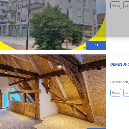
Haus
ca
1 / 13
GENESUNGS
Lauterbach
Haus
ca