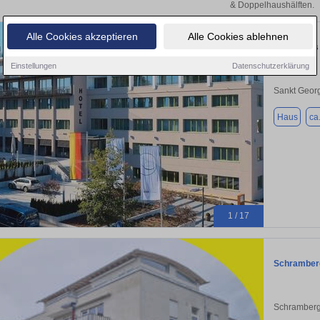
& Doppelhaushälften.
Alle Cookies akzeptieren
Alle Cookies ablehnen
Exklusives 
Einstellungen
Datenschutzerklärung
Sankt Geor
Haus
ca
1 / 17
Schramberg
Schramberg