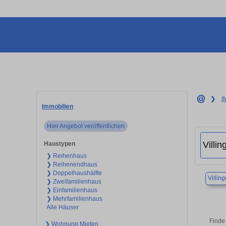
❯
I
Immobilien
Hier Angebot veröffentlichen
Haustypen
❯ Reihenhaus
❯ Reihenendhaus
❯ Doppelhaushälfte
Villi
❯ Zweifamilienhaus
❯ Einfamilienhaus
❯ Mehrfamilienhaus
Alle Häuser
Finde 
❯ Wohnung Mieten