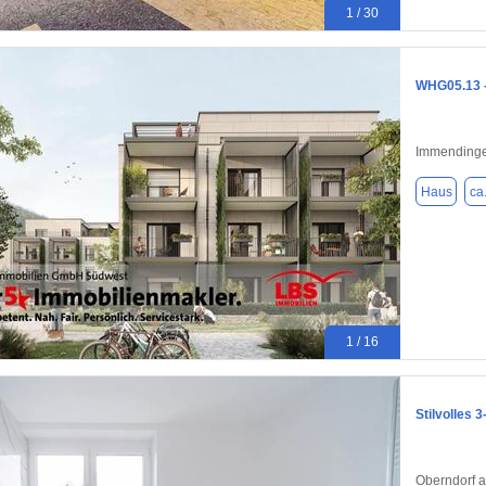
1 / 30
WHG05.13 -
Immendinge
Haus
ca
1 / 16
Stilvolles
Oberndorf 