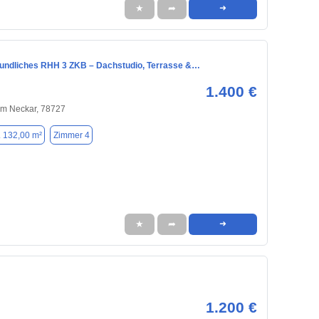
★
➦
➜
eundliches RHH 3 ZKB – Dachstudio, Terrasse &…
1.400 €
am Neckar, 78727
. 132,00 m²
Zimmer 4
★
➦
➜
1.200 €