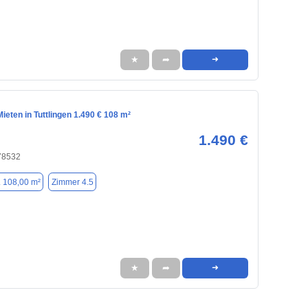
★
➦
➜
eten in Tuttlingen 1.490 € 108 m²
1.490 €
 78532
. 108,00 m²
Zimmer 4.5
★
➦
➜