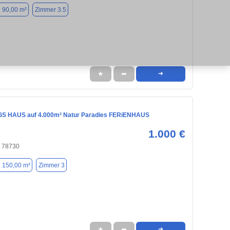
. 90,00 m²
Zimmer 3.5
★
➦
➜
 HAUS auf 4.000m² Natur Paradies FERiENHAUS
1.000 €
, 78730
. 150,00 m²
Zimmer 3
★
➦
➜