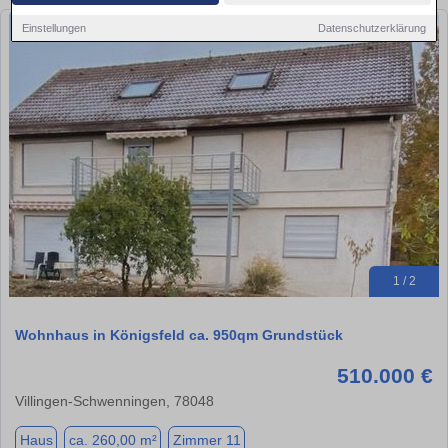
Einstellungen
Datenschutzerklärung
1 / 2
Wohnhaus in Königsfeld ca. 950qm Grundstück
510.000 €
Villingen-Schwenningen, 78048
Haus
ca. 260,00 m²
Zimmer 11