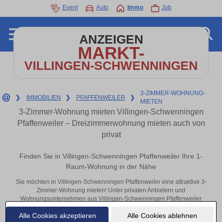
Event
Auto
Immo
Job
ANZEIGEN
MARKT-
VILLINGEN-SCHWENNINGEN
3-ZIMMER-WOHNUNG-
❯
IMMOBILIEN
❯
PFAFFENWEILER
❯
MIETEN
3-Zimmer-Wohnung mieten Villingen-Schwenningen
Pfaffenweiler – Dreizimmerwohnung mieten auch von
privat
Finden Sie in Villingen-Schwenningen Pfaffenweiler Ihre 1-
Raum-Wohnung in der Nähe
Sie möchten in Villingen-Schwenningen Pfaffenweiler eine attraktive 3-
Zimmer-Wohnung mieten! Unter privaten Anbietern und
Wohnungsunternehmen aus Villingen-Schwenningen Pfaffenweiler
finden Sie Ihre Dreizimmerwohnung. Mit ein paar Klicks zu Ihrer 3-
Alle Cookies akzeptieren
Alle Cookies ablehnen
Raum-Wohnung in der Nähe.