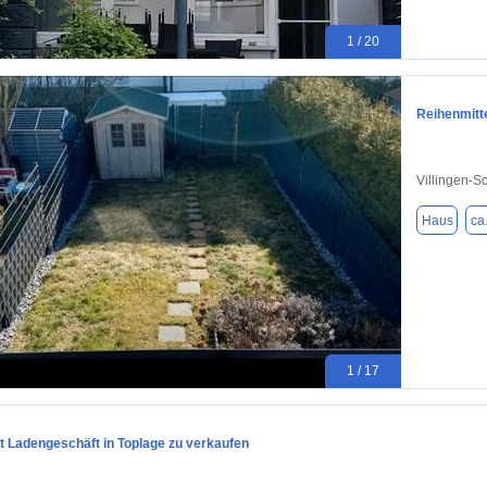
1 / 20
Reihenmitte
Villingen-
Haus
ca
1 / 17
t Ladengeschäft in Toplage zu verkaufen