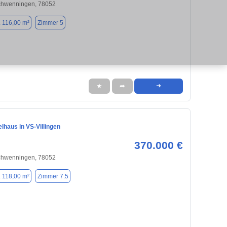
Schwenningen, 78052
. 116,00 m²
Zimmer 5
★
➦
➜
lhaus in VS-Villingen
370.000 €
Schwenningen, 78052
. 118,00 m²
Zimmer 7.5