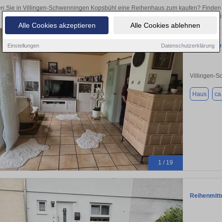
n Sie in Villingen-Schwenningen Kopsbühl eine Reihenhaus zum kaufen? Finden 
als Kapitalanlage oder zur Vermietung – hier finden Sie Ihre Immobilie in
Alle Cookies akzeptieren
Alle Cookies ablehnen
Charmantes,
Einstellungen
Datenschutzerklärung
Villingen-
Haus
ca
1 / 19
Reihenmitt