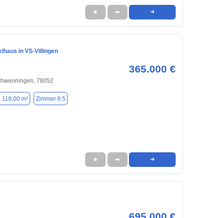
★
➦
➜
lhaus in VS-Villingen
365.000 €
Schwenningen, 78052
. 118,00 m²
Zimmer 6.5
★
➦
➜
695.000 €