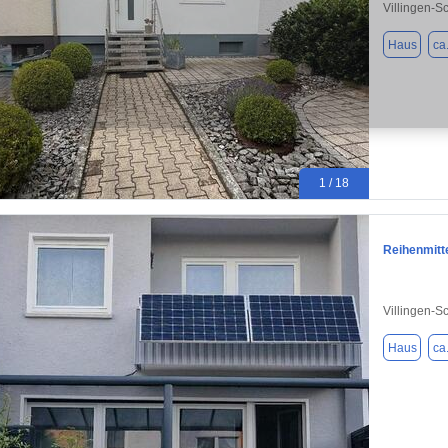
Villingen-
Haus
ca
1 / 18
Reihenmitte
Villingen-
Haus
ca