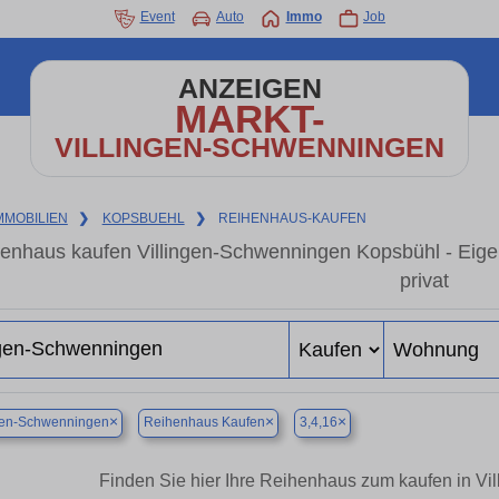
Event
Auto
Immo
Job
ANZEIGEN
MARKT-
VILLINGEN-SCHWENNINGEN
MMOBILIEN
❯
KOPSBUEHL
❯
REIHENHAUS-KAUFEN
enhaus kaufen Villingen-Schwenningen Kopsbühl - Eig
privat
×
×
×
ngen-Schwenningen
Reihenhaus Kaufen
3,4,16
Finden Sie hier Ihre Reihenhaus zum kaufen in V