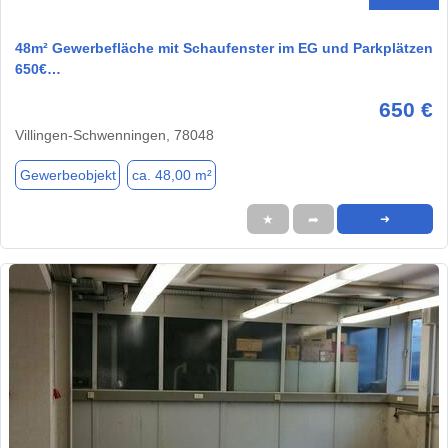
48m² Gewerbefläche mit Schaufenster im EG und Parkplätzen
650€…
650 €
Villingen-Schwenningen, 78048
Gewerbeobjekt
ca. 48,00 m²
★
➦
➜