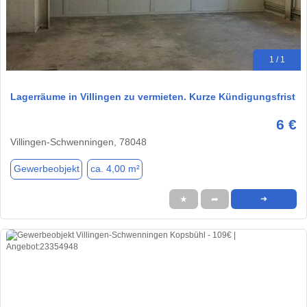
1 / 1
Lagerräume in Villingen zu vermieten. Kurze Kündigungsfrist
6 €
Villingen-Schwenningen, 78048
Gewerbeobjekt
ca. 4,00 m²
★
➦
➜