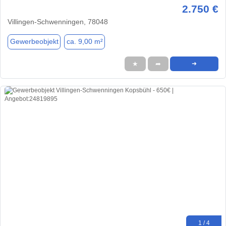
2.750 €
Villingen-Schwenningen, 78048
Gewerbeobjekt
ca. 9,00 m²
★
➦
➜
1 / 4