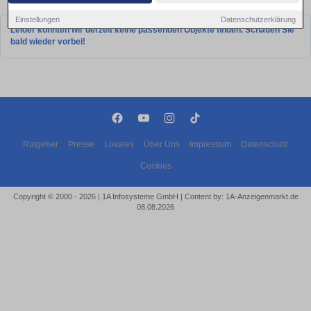
Einstellungen
Datenschutzerklärung
Leider konnten wir derzeit keine passenden Objekte finden. Schauen Sie
bald wieder vorbei!
Ratgeber
Presse
Lokales
Über Uns
Impressum
Datenschutz
Cookies
Copyright © 2000 - 2026 | 1A Infosysteme GmbH | Content by: 1A-Anzeigenmarkt.de
08.08.2026