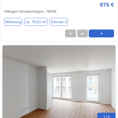
975 €
Villingen-Schwenningen, 78048
Wohnung
ca. 78,61 m²
Zimmer 2
★
➦
➜
1 / 8