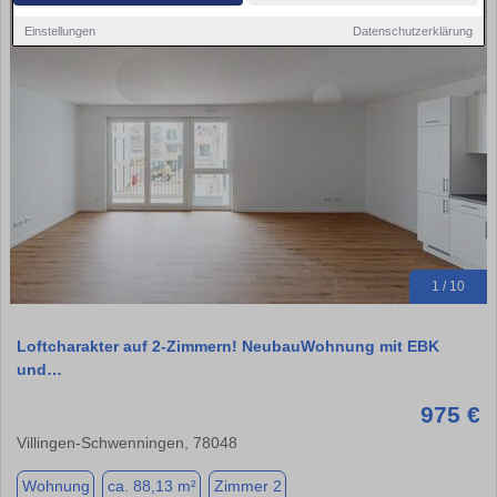
Einstellungen
Datenschutzerklärung
1 / 10
Loftcharakter auf 2-Zimmern! NeubauWohnung mit EBK
und…
975 €
Villingen-Schwenningen, 78048
Wohnung
ca. 88,13 m²
Zimmer 2