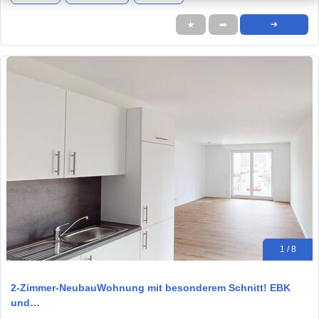
★
➦
➜
1 / 8
2-Zimmer-NeubauWohnung mit besonderem Schnitt! EBK
und…