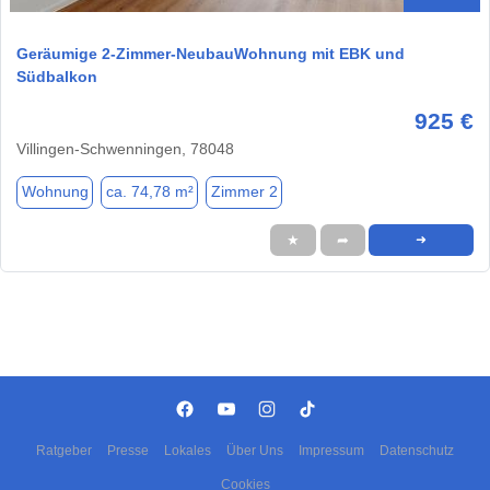
Geräumige 2-Zimmer-NeubauWohnung mit EBK und
Südbalkon
925 €
Villingen-Schwenningen, 78048
Wohnung
ca. 74,78 m²
Zimmer 2
★
➦
➜
Ratgeber
Presse
Lokales
Über Uns
Impressum
Datenschutz
Cookies