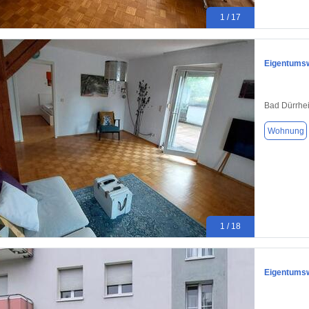
1 / 17
Eigentumsw
Bad Dürrhe
Wohnung
1 / 18
Eigentumsw