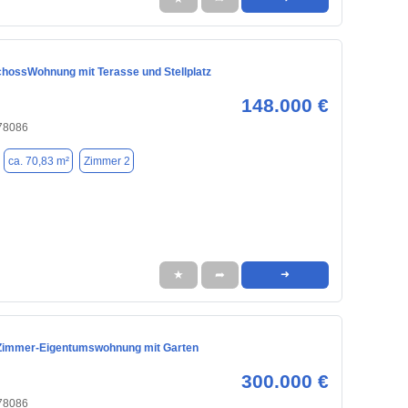
hossWohnung mit Terasse und Stellplatz
148.000 €
 78086
ca. 70,83 m²
Zimmer 2
★
➦
➜
Zimmer-Eigentumswohnung mit Garten
300.000 €
 78086