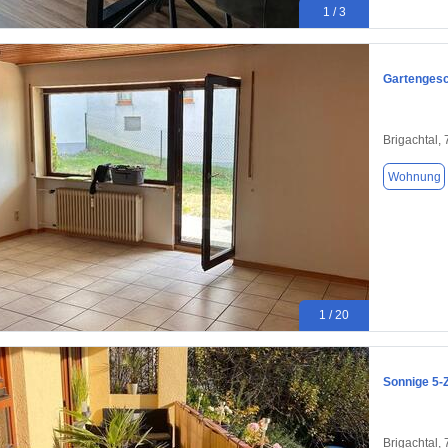
1 / 3
Gartengesc
Brigachtal,
Wohnung
1 / 20
Sonnige 5-
Brigachtal,