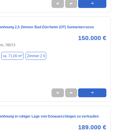
★
➦
➜
ohnung 2,5 Zimmer Bad Dürrheim (OT) Sonnenterrasse
150.000 €
im, 78073
ca. 71,00 m²
Zimmer 2.5
★
➦
➜
ohnung in ruhiger Lage von Donaueschingen zu verkaufen
189.000 €