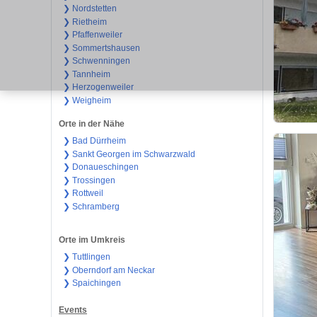
❯ Nordstetten
❯ Rietheim
❯ Pfaffenweiler
❯ Sommertshausen
❯ Schwenningen
❯ Tannheim
❯ Herzogenweiler
❯ Weigheim
Orte in der Nähe
❯ Bad Dürrheim
❯ Sankt Georgen im Schwarzwald
❯ Donaueschingen
❯ Trossingen
❯ Rottweil
❯ Schramberg
Orte im Umkreis
❯ Tuttlingen
❯ Oberndorf am Neckar
❯ Spaichingen
Events