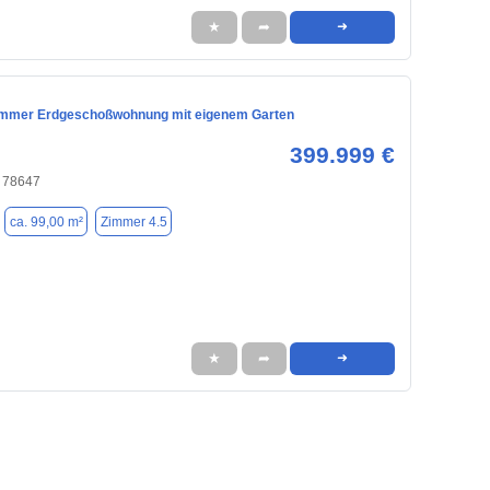
★
➦
➜
Zimmer Erdgeschoßwohnung mit eigenem Garten
399.999 €
, 78647
ca. 99,00 m²
Zimmer 4.5
★
➦
➜