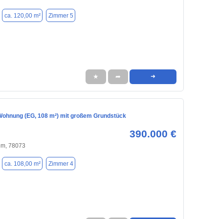
ca. 120,00 m²
Zimmer 5
★
➦
➜
ohnung (EG, 108 m²) mit großem Grundstück
390.000 €
im, 78073
ca. 108,00 m²
Zimmer 4