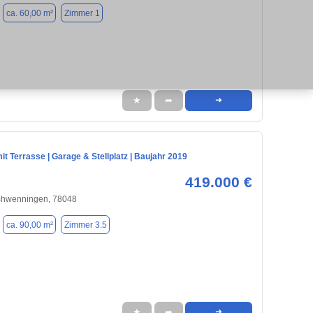
ca. 60,00 m²
Zimmer 1
★
➦
➜
mit Terrasse | Garage & Stellplatz | Baujahr 2019
419.000 €
Schwenningen, 78048
ca. 90,00 m²
Zimmer 3.5
★
➦
➜