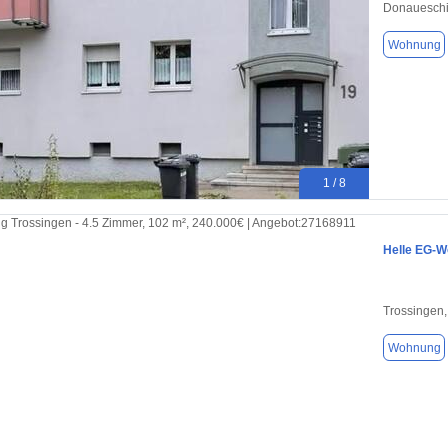
Donaueschi
Wohnung
1 / 8
Helle EG‑Wo
Trossingen
Wohnung