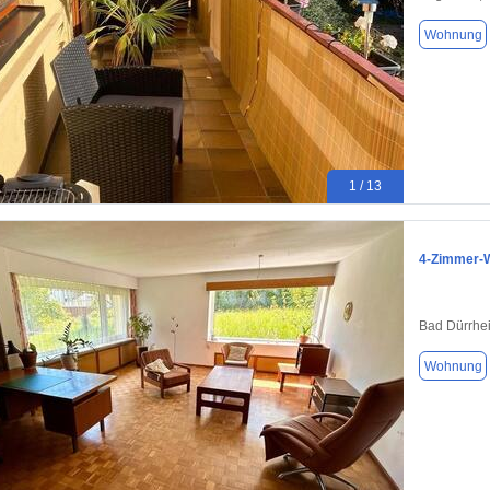
Wohnung
1 / 13
4-Zimmer-W
Bad Dürrhe
Wohnung