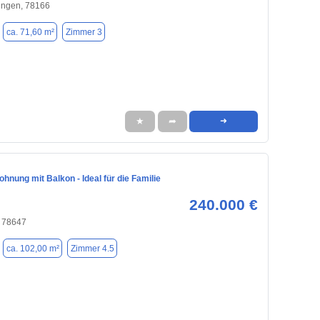
ngen, 78166
ca. 71,60 m²
Zimmer 3
★
➦
➜
hnung mit Balkon - Ideal für die Familie
240.000 €
, 78647
ca. 102,00 m²
Zimmer 4.5