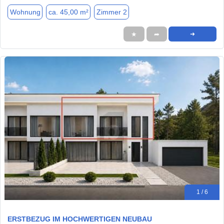
Wohnung
ca. 45,00 m²
Zimmer 2
★
➦
➜
1 / 6
ERSTBEZUG IM HOCHWERTIGEN NEUBAU