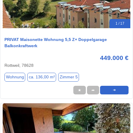
1 / 17
PRIVAT Maisonette Wohnung 5,5 Z+ Doppelgarage
Balkonkraftwerk
449.000 €
Rottweil, 78628
Wohnung
ca. 136,00 m²
Zimmer 5
★
➦
➜