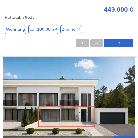
449.000 €
Rottweil, 78628
Wohnung
ca. 100,00 m²
Zimmer 4
★
➦
➜