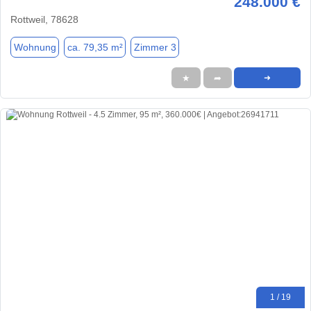
248.000 €
Rottweil, 78628
Wohnung
ca. 79,35 m²
Zimmer 3
★
➦
➜
1 / 19