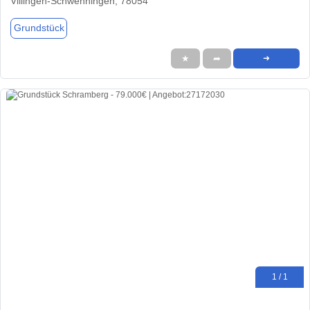
Villingen-Schwenningen, 78054
Grundstück
★
➦
➜
1 / 1