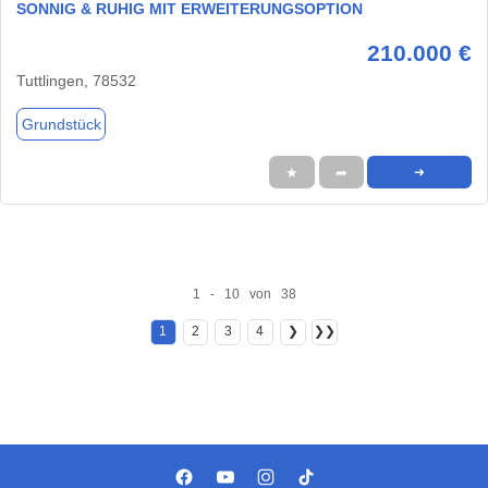
SONNIG & RUHIG MIT ERWEITERUNGSOPTION
210.000 €
Tuttlingen, 78532
Grundstück
★
➦
➜
1 - 10 von 38
1
2
3
4
❯
❯❯