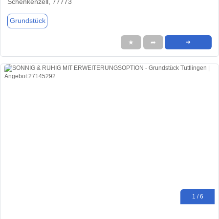
Schenkenzell, 77773
Grundstück
★
➦
➜
1 / 6