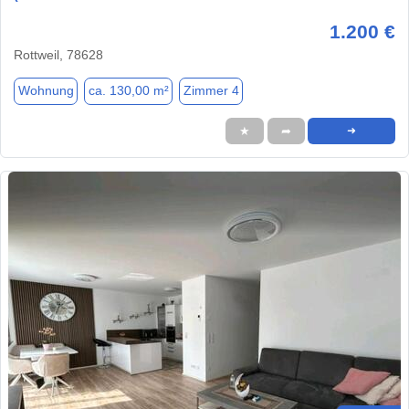
1.200 €
Rottweil, 78628
Wohnung
ca. 130,00 m²
Zimmer 4
★
➦
➜