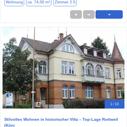
Wohnung
ca. 74,00 m²
Zimmer 2.5
★
➦
➜
1 / 10
Stilvolles Wohnen in historischer Villa – Top-Lage Rottweil
(Köni