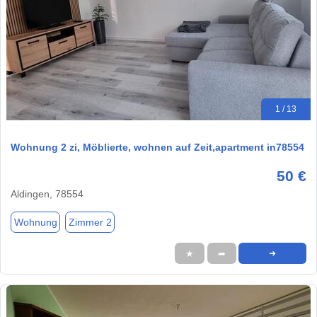
1 / 13
Wohnung 2 zi, Möblierte, wohnen auf Zeit,apartment in78554
50 €
Aldingen, 78554
Wohnung
Zimmer 2
★
➦
➜