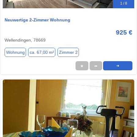
1 / 8
Neuwertige 2-Zimmer Wohnung
925 €
Wellendingen, 78669
Wohnung
ca. 67,00 m²
Zimmer 2
★
➦
➜