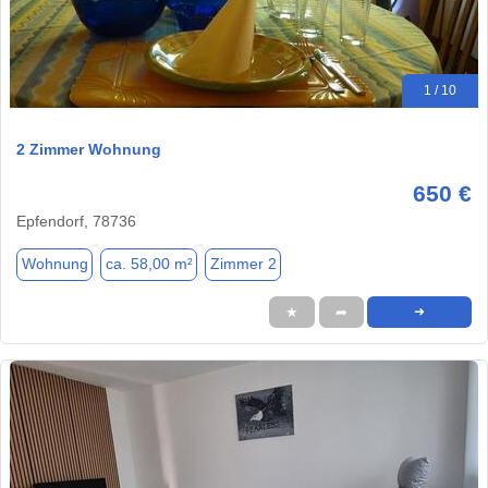
1 / 10
2 Zimmer Wohnung
650 €
Epfendorf, 78736
Wohnung
ca. 58,00 m²
Zimmer 2
★
➦
➜