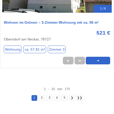
1 / 9
Wohnen im Grünen – 3-Zimmer-Wohnung mit ca. 58 m²
521 €
Oberndorf am Neckar, 78727
Wohnung
ca. 57,81 m²
Zimmer 3
★
➦
➜
1 - 10 von 175
1
2
3
4
5
❯
❯❯