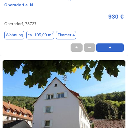
Oberndorf a. N.
930 €
Oberndorf, 78727
Wohnung
ca. 105,00 m²
Zimmer 4
★
➦
➜