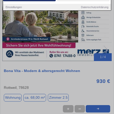
Einstellungen
Datenschutzerklärung
1 / 4
Bona Vita - Modern & altersgerecht Wohnen
930 €
Rottweil, 78628
Wohnung
ca. 68,00 m²
Zimmer 2.5
★
➦
➜