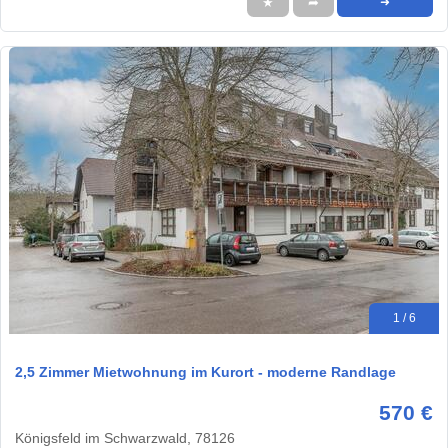
★
➦
➜
1 / 6
2,5 Zimmer Mietwohnung im Kurort - moderne Randlage
570 €
Königsfeld im Schwarzwald, 78126