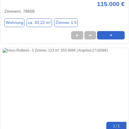
115.000 €
Zimmern, 78658
Wohnung
ca. 43,22 m²
Zimmer 1.5
★
➦
➜
1 / 1