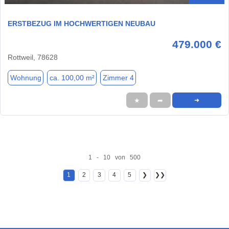
ERSTBEZUG IM HOCHWERTIGEN NEUBAU
479.000 €
Rottweil, 78628
Wohnung
ca. 100,00 m²
Zimmer 4
★
➦
➜
1 - 10 von 500
1
2
3
4
5
❯
❯❯