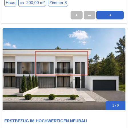
Haus
ca. 200,00 m²
Zimmer 8
★
➦
➜
1 / 6
ERSTBEZUG IM HOCHWERTIGEN NEUBAU