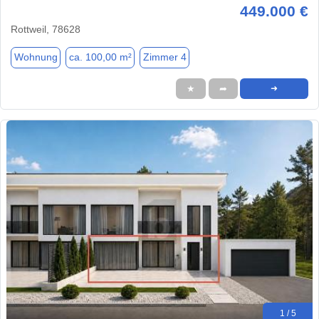
449.000 €
Rottweil, 78628
Wohnung
ca. 100,00 m²
Zimmer 4
★
➦
➜
1 / 5