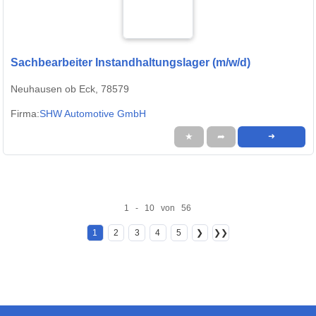
Sachbearbeiter Instandhaltungslager (m/w/d)
Neuhausen ob Eck, 78579
Firma:
SHW Automotive GmbH
★
➦
➜
1 - 10 von 56
1
2
3
4
5
❯
❯❯