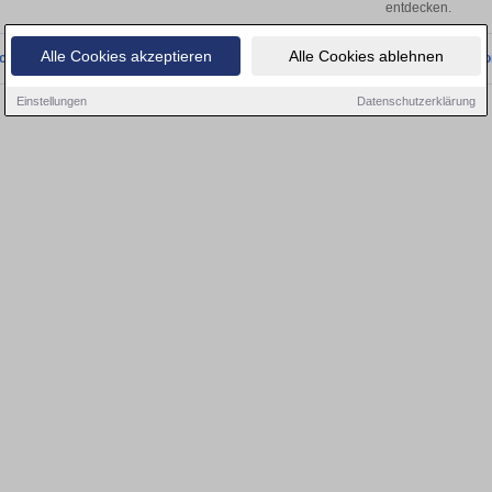
entdecken.
Alle Cookies akzeptieren
Alle Cookies ablehnen
onnten wir derzeit keine passenden Objekte finden. Schauen Sie bald wieder vo
Einstellungen
Datenschutzerklärung