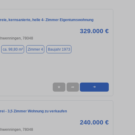
freie, kernsanierte, helle 4- Zimmer Eigentumswohnung
329.000 €
Schwenningen, 78048
ca. 98,80 m²
Zimmer 4
Baujahr 1973
★
➦
➜
frei - 3,5 Zimmer Wohnung zu verkaufen
240.000 €
Schwenningen, 78048