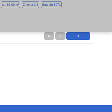
ca. 87,00 m²
Zimmer 3.5
Baujahr 1973
★
➦
➜