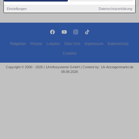
Einstellungen
Datenschutzerklärung
Ratgeber
Presse
Lokales
Über Uns
Impressum
Datenschutz
Cookies
Copyright © 2000 - 2026 | 1A Infosysteme GmbH | Content by: 1A-Anzeigenmarkt.de
08.08.2026