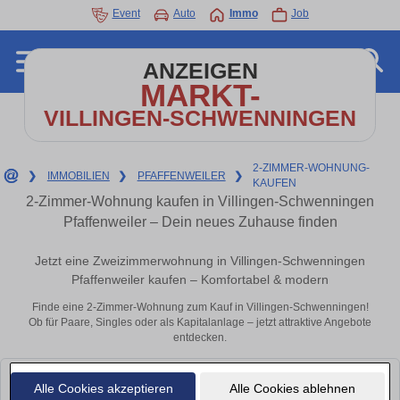
Event
Auto
Immo
Job
ANZEIGEN
MARKT-
VILLINGEN-SCHWENNINGEN
2-ZIMMER-WOHNUNG-
❯
IMMOBILIEN
❯
PFAFFENWEILER
❯
KAUFEN
2-Zimmer-Wohnung kaufen in Villingen-Schwenningen
Pfaffenweiler – Dein neues Zuhause finden
Jetzt eine Zweizimmerwohnung in Villingen-Schwenningen
Pfaffenweiler kaufen – Komfortabel & modern
Finde eine 2-Zimmer-Wohnung zum Kauf in Villingen-Schwenningen!
Ob für Paare, Singles oder als Kapitalanlage – jetzt attraktive Angebote
entdecken.
Leider konnten wir derzeit keine passenden Objekte finden. Schauen Sie
Alle Cookies akzeptieren
Alle Cookies ablehnen
bald wieder vorbei!