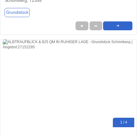
Schömberg, 72355
Grundstück
★
➦
➜
1 / 4