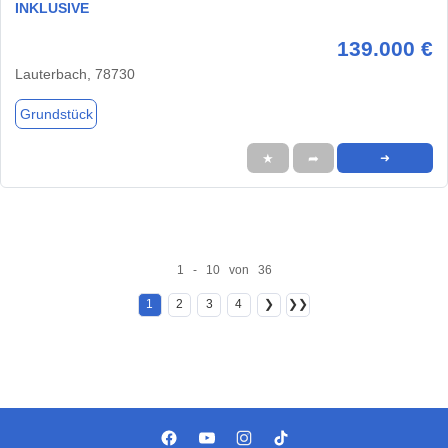
INKLUSIVE
139.000 €
Lauterbach, 78730
Grundstück
★
➦
➜
1 - 10 von 36
1
2
3
4
❯
❯❯