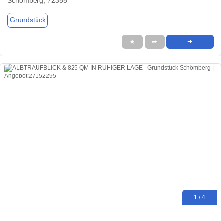
Schömberg, 72355
Grundstück
★
➦
➜
1 / 4