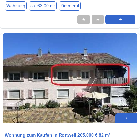
Wohnung
ca. 63,00 m²
Zimmer 4
★
➦
➜
1 / 1
Wohnung zum Kaufen in Rottweil 265.000 € 82 m²