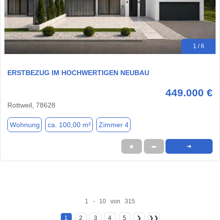
1 / 6
ERSTBEZUG IM HOCHWERTIGEN NEUBAU
449.000 €
Rottweil, 78628
Wohnung
ca. 100,00 m²
Zimmer 4
★
➦
➜
1 - 10 von 315
1
2
3
4
5
❯
❯❯