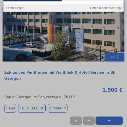
Einstellungen
Datenschutzerklärung
1 / 17
Exklusives Penthouse mit Weitblick & Hotel-Service in St.
Georgen
1.900 €
Sankt Georgen im Schwarzwald, 78112
Haus
ca. 193,00 m²
Zimmer 3
★
➦
➜