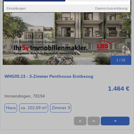
Einstellungen
Datenschutzerklärung
1 / 16
WHG05.13 - 3-Zimmer Penthouse Erstbezug
1.464 €
Immendingen, 78194
Haus
ca. 102,69 m²
Zimmer 3
★
➦
➜