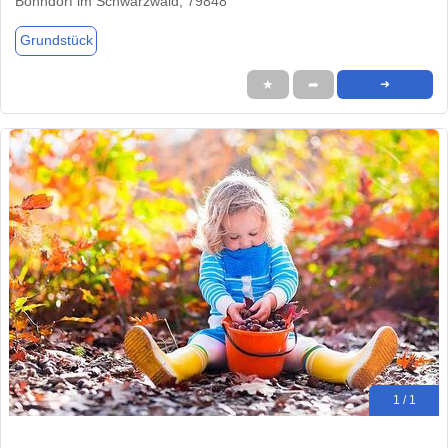
Bonndorf im Schwarzwald, 79848
Grundstück
★
➦
➜
1 / 1