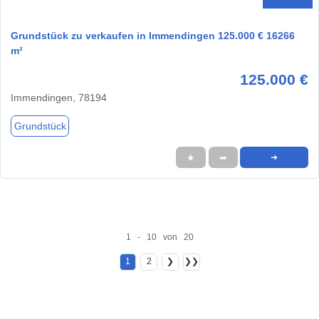
Grundstück zu verkaufen in Immendingen 125.000 € 16266
m²
125.000 €
Immendingen, 78194
Grundstück
★
➦
➜
1 - 10 von 20
1
2
❯
❯❯