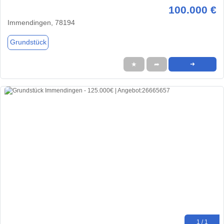
100.000 €
Immendingen, 78194
Grundstück
★
➦
➜
1 / 1