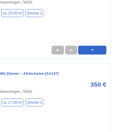
Schwenningen, 78054
ca. 25,00 m²
Zimmer 1
★
➦
➜
 WG-Zimmer – All-Inclusive [AA147]
350 €
Schwenningen, 78054
ca. 27,00 m²
Zimmer 1