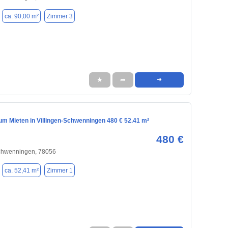
ca. 90,00 m²
Zimmer 3
★
➦
➜
m Mieten in Villingen-Schwenningen 480 € 52.41 m²
480 €
Schwenningen, 78056
ca. 52,41 m²
Zimmer 1