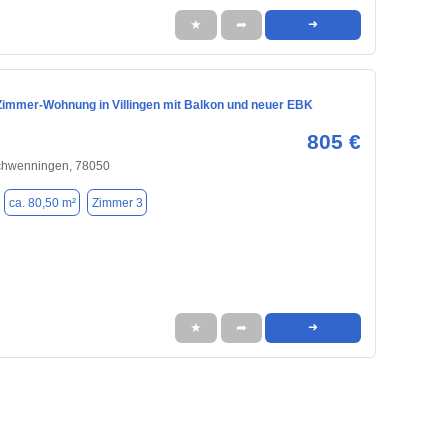
★
➦
➜
Zimmer-Wohnung in Villingen mit Balkon und neuer EBK
805 €
Schwenningen, 78050
ca. 80,50 m²
Zimmer 3
★
➦
➜