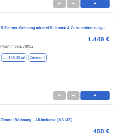
★
➦
➜
 5-Zimmer-Wohnung mit drei Balkonen & Gartenmitnutzung…
1.449 €
Schwenningen, 78052
ca. 138,00 m²
Zimmer 5
★
➦
➜
1-Zimmer-Wohnung – All-Inclusive [AA147]
450 €