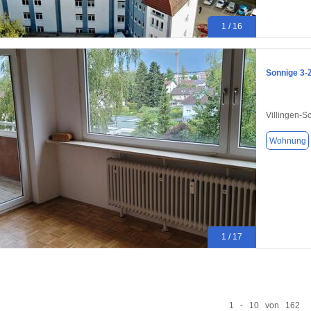
1 / 16
Sonnige 3-
Villingen-
Wohnung
1 / 17
1 - 10 von 162