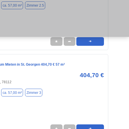
ca. 57,00 m²
Zimmer 2.5
★
➦
➜
m Mieten in St. Georgen 404,70 € 57 m²
404,70 €
, 78112
ca. 57,00 m²
Zimmer 3
★
➦
➜