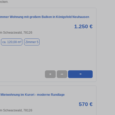
ecken.
immer Wohnung mit großem Balkon in Königsfeld Neuhausen
1.250 €
 im Schwarzwald, 78126
ca. 120,00 m²
Zimmer 5
★
➦
➜
 Mietwohnung im Kurort - moderne Randlage
570 €
 im Schwarzwald, 78126