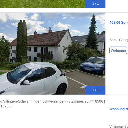
1 / 1
408.06 Schö
Sankt Geor
Wohnung
1 / 1
Wohnung zu
Villingen-