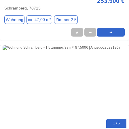
253.500 €
Schramberg, 78713
Wohnung
ca. 47,00 m²
Zimmer 2.5
★
➦
➜
1 / 5