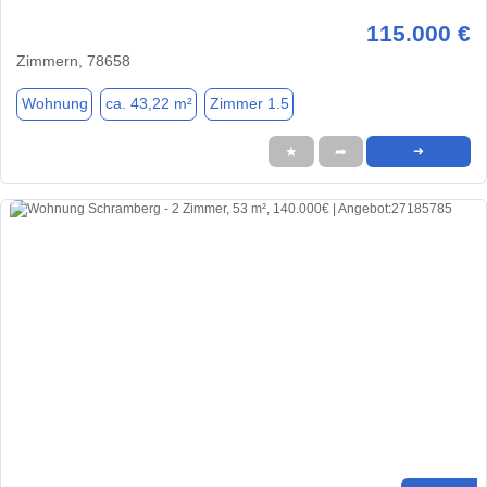
115.000 €
Zimmern, 78658
Wohnung
ca. 43,22 m²
Zimmer 1.5
★
➦
➜