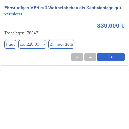
Ehrwürdiges MFH m.3 Wohneinheiten als Kapitalanlage gut
vermietet
339.000 €
Trossingen, 78647
Haus
ca. 220,00 m²
Zimmer 10.5
★
➦
➜