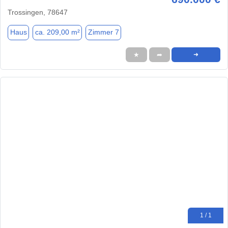
Trossingen, 78647
Haus
ca. 209,00 m²
Zimmer 7
★
➦
➜
1 / 1