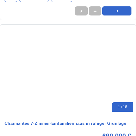
★
➦
➜
1 / 18
Charmantes 7-Zimmer-Einfamilienhaus in ruhiger Grünlage
690.000 €