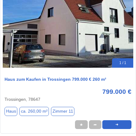
1 / 1
Haus zum Kaufen in Trossingen 799.000 € 260 m²
799.000 €
Trossingen, 78647
Haus
ca. 260,00 m²
Zimmer 11
★
➦
➜