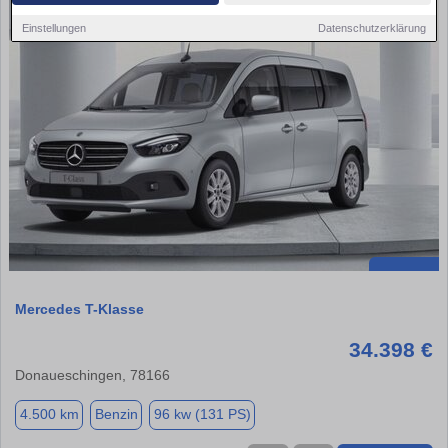
Einstellungen
Datenschutzerklärung
Mercedes T-Klasse
34.398 €
Donaueschingen, 78166
4.500 km
Benzin
96 kw (131 PS)