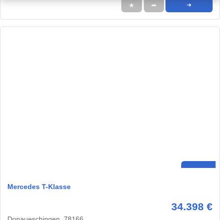
★
➦
➜
Mercedes T-Klasse
34.398 €
Donaueschingen, 78166