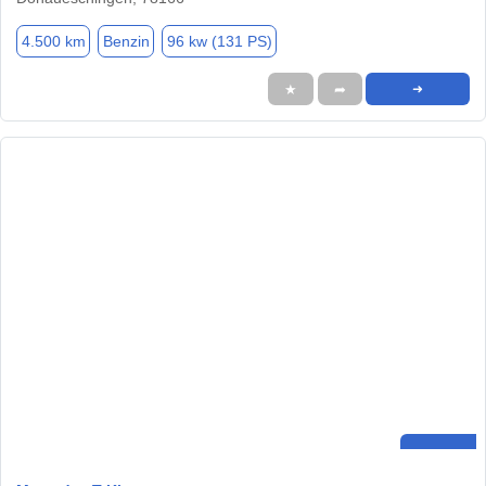
4.500 km
Benzin
96 kw (131 PS)
★
➦
➜