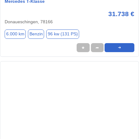
Mercedes T-Klasse
31.738 €
Donaueschingen, 78166
6.000 km
Benzin
96 kw (131 PS)
★
➦
➜