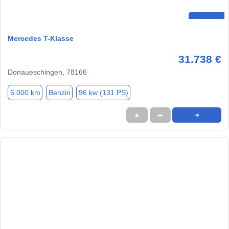
Mercedes T-Klasse
31.738 €
Donaueschingen, 78166
6.000 km
Benzin
96 kw (131 PS)
★
➦
➜