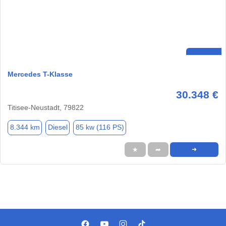
Mercedes T-Klasse
30.348 €
Titisee-Neustadt, 79822
8.344 km
Diesel
85 kw (116 PS)
★
➦
➜