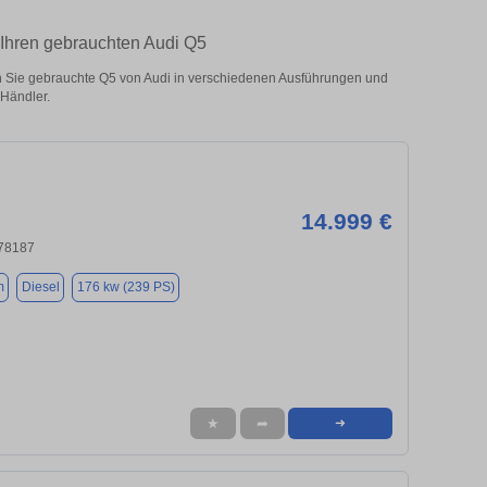
Ihren gebrauchten Audi Q5
Sie gebrauchte Q5 von Audi in verschiedenen Ausführungen und
 Händler.
14.999 €
 78187
m
Diesel
176 kw (239 PS)
★
➦
➜