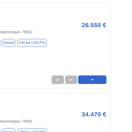
26.550 €
Schwenningen, 78052
Diesel
140 kw (190 PS)
★
➦
➜
34.470 €
Schwenningen, 78052