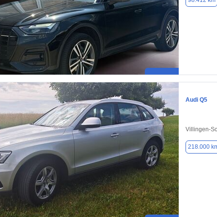
98.412 km
Audi Q5
Villingen-
218.000 k