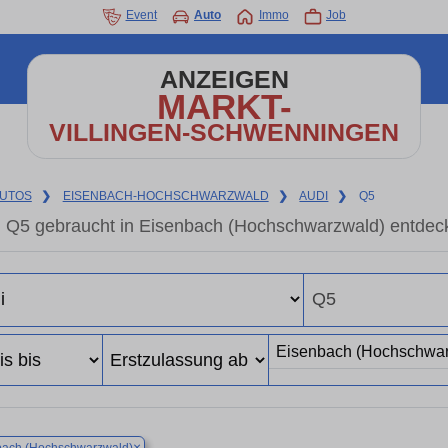
Event
Auto
Immo
Job
ANZEIGEN
MARKT-
VILLINGEN-SCHWENNINGEN
UTOS
❯
EISENBACH-HOCHSCHWARZWALD
❯
AUDI
❯
Q5
 Q5 gebraucht in Eisenbach (Hochschwarzwald) entdec
×