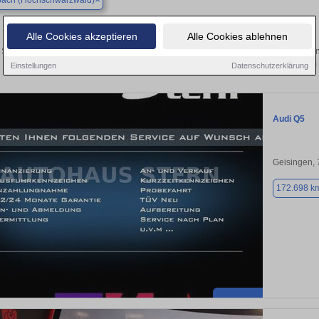
bach (Hochschwarzwald)
Finden Sie in Eisenbach (Hochschwarzwald) 
Alle Cookies akzeptieren
Alle Cookies ablehnen
Sie in Eisenbach (Hochschwarzwald) einen Audi Q5 Gebrauchtwagen? Entdecken 
Preisklassen von privat und vom
Einstellungen
Datenschutzerklärung
Audi Q5
Geisingen,
172.698 k