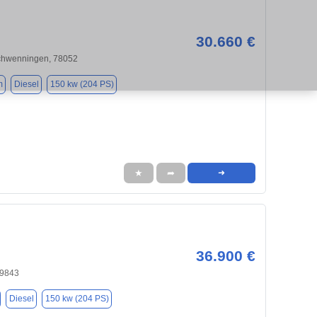
30.660 €
Schwenningen, 78052
m
Diesel
150 kw (204 PS)
★
➦
➜
36.900 €
79843
Diesel
150 kw (204 PS)