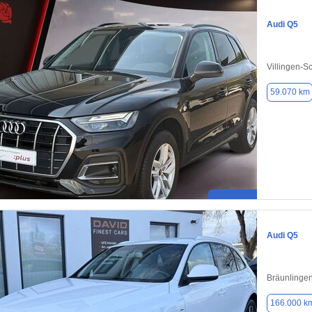
Audi Q5
Villingen-
59.070 km
Audi Q5
Bräunlinge
166.000 k