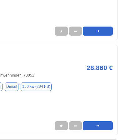
★
➦
➜
28.860 €
Schwenningen, 78052
m
Diesel
150 kw (204 PS)
★
➦
➜