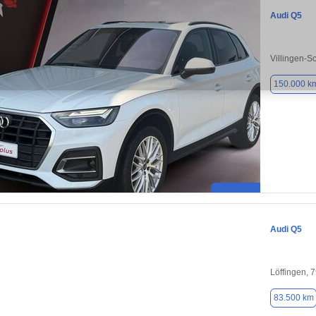
Audi Q5
Villingen-
150.000 k
Audi Q5
Löffingen, 
83.500 km