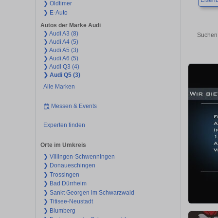
Eisen
❯ Oldtimer
❯ E-Auto
Autos der Marke Audi
❯ Audi A3 (8)
Suchen 
❯ Audi A4 (5)
❯ Audi A5 (3)
❯ Audi A6 (5)
❯ Audi Q3 (4)
❯ Audi Q5 (3)
Alle Marken
Messen & Events
Experten finden
Orte im Umkreis
❯ Villingen-Schwenningen
❯ Donaueschingen
❯ Trossingen
❯ Bad Dürrheim
❯ Sankt Georgen im Schwarzwald
❯ Titisee-Neustadt
❯ Blumberg