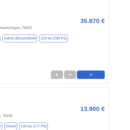
35.870 €
Schwenningen, 78052
Hybrid (Benzin/Elekt
220 kw (299 PS)
★
➦
➜
13.900 €
n, 78199
m
Diesel
130 kw (177 PS)