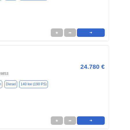
★
➦
➜
24.780 €
79853
m
Diesel
140 kw (190 PS)
★
➦
➜