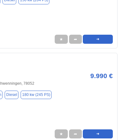
Diesel
150 kw (204 PS)
★
➦
➜
9.990 €
Schwenningen, 78052
m
Diesel
180 kw (245 PS)
★
➦
➜