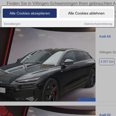
Finden Sie in Villingen-Schwenningen Ihren gebrauchten 
Entdecken Sie in Villingen-Schwenningen gebrauchte Audi Fahrzeuge. Von Kleinwag
Alle Cookies akzeptieren
Alle Cookies ablehnen
Gebrauchtwagen in Villingen-Schwenningen von 
Einstellungen
Datenschutzerklärung
Audi A6
Villingen-
4.007 km
Audi Q2