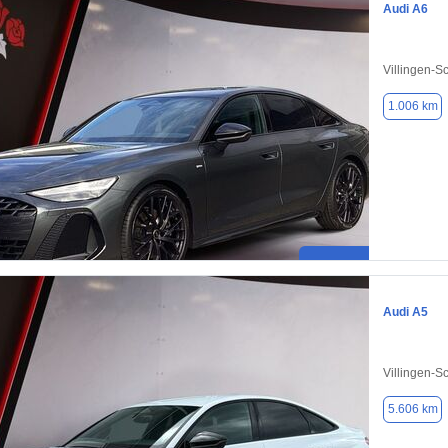
Audi A6
Villingen-
1.006 km
Audi A5
Villingen-
5.606 km