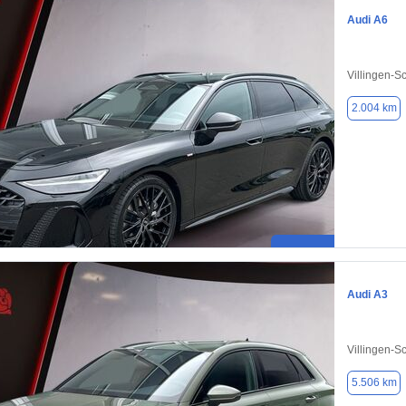
Audi A6
Villingen-
2.004 km
Audi A3
Villingen-
5.506 km