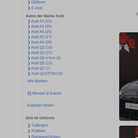
❯ Oldtimer
❯ E-Auto
Autos der Marke Audi
❯ Audi A1 (15)
❯ Audi A3 (25)
❯ Audi A4 (25)
❯ Audi A5 (17)
❯ Audi A6 (28)
❯ Audi Q2 (16)
❯ Audi Q3 (21)
❯ Audi Q4 e-tron (5)
❯ Audi Q5 (15)
❯ Audi Q7 (7)
❯ Audi QUATTRO (5)
Alle Marken
Messen & Events
Experten finden
Orte im Umkreis
❯ Tuttlingen
❯ Rottweil
❯ Donaueschingen