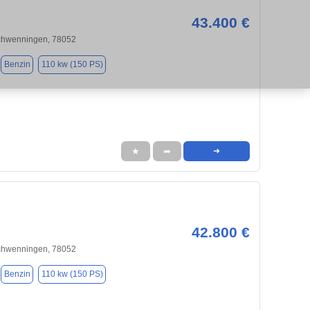
43.400 €
Schwenningen, 78052
Benzin
110 kw (150 PS)
★
➦
➜
42.800 €
Schwenningen, 78052
Benzin
110 kw (150 PS)