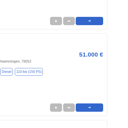
★
➦
➜
51.000 €
Schwenningen, 78052
Diesel
110 kw (150 PS)
★
➦
➜