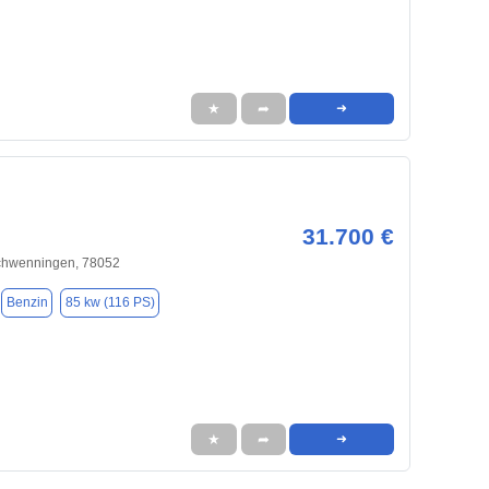
★
➦
➜
31.700 €
Schwenningen, 78052
Benzin
85 kw (116 PS)
★
➦
➜