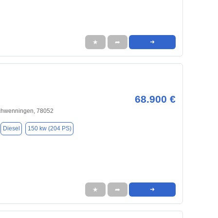
★
➦
➜
68.900 €
Schwenningen, 78052
Diesel
150 kw (204 PS)
★
➦
➜