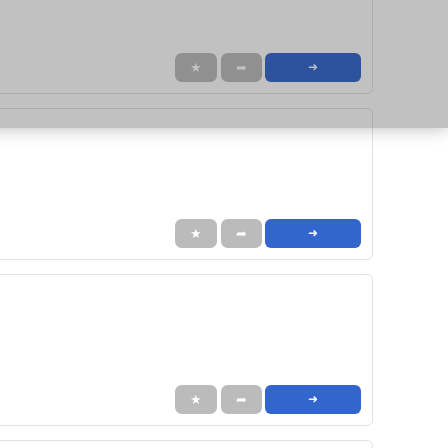
★
➦
➜
★
➦
➜
★
➦
➜