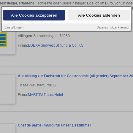
seinsteiger, erfahrene Fachkräfte oder Quereinsteiger. Egal ob im Büro, vor Ort od
bewerben Sie sich direkt auf passende Küchenhilfe-Ste
Alle Cookies akzeptieren
Alle Cookies ablehnen
Koch / Beikoch (m/w/d)
Einstellungen
Datenschutzerklärung
Villingen-Schwenningen, 78050
Firma:
EDEKA Südwest Stiftung & Co. KG
Ausbildung zur Fachkraft für Gastronomie (all gender) September 2
Titisee-Neustadt, 79822
Firma:
MARITIM TitiseeHotel
Chef de partie (m/w/d) für unser Esszimmer