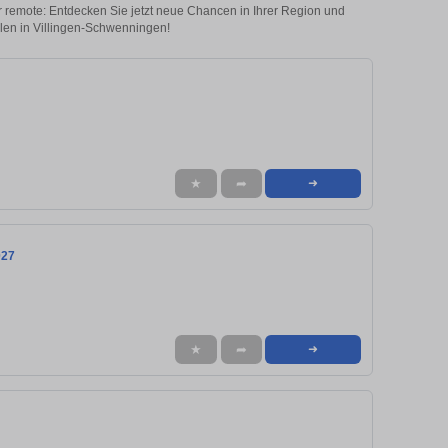
er remote: Entdecken Sie jetzt neue Chancen in Ihrer Region und
llen in Villingen-Schwenningen!
★
➦
➜
027
★
➦
➜