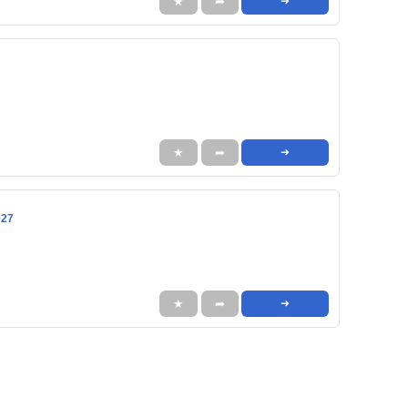
★
➦
➜
★
➦
➜
027
★
➦
➜