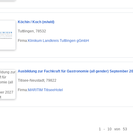
Köchin / Koch (m/w/d)
Tuttlingen, 78532
Firma:
Klinikum Landkreis Tuttlingen gGmbH
Ausbildung zur Fachkraft für Gastronomie (all gender) September 2
Titisee-Neustadt, 79822
Firma:
MARITIM TitiseeHotel
1 - 10 von 53