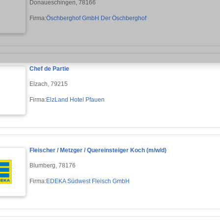
Donaueschingen, 78166
Firma:
Öschberghof GmbH Der Öschberghof
Chef de Partie
Elzach, 79215
Firma:
ElzLand Hotel Pfauen
Fleischer / Metzger / Quereinsteiger Koch (m/w/d)
Blumberg, 78176
Firma:
EDEKA Südwest Fleisch GmbH