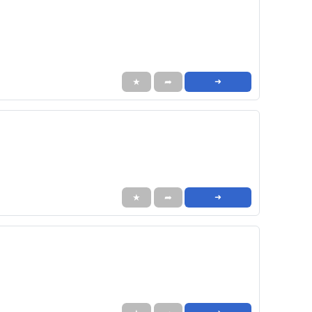
★
➦
➜
★
➦
➜