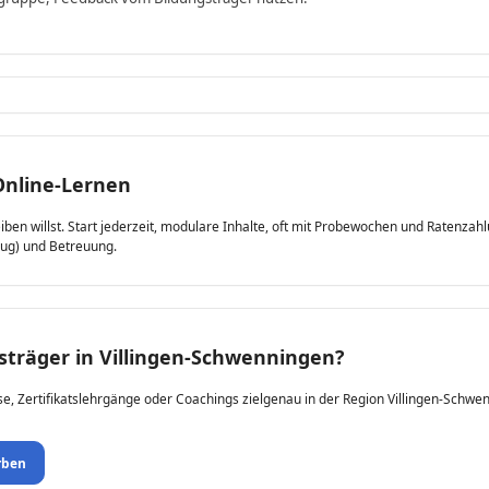
Online-Lernen
leiben willst. Start jederzeit, modulare Inhalte, oft mit Probewochen und Ratenza
zug) und Betreuung.
gsträger in Villingen-Schwenningen?
se, Zertifikatslehrgänge oder Coachings zielgenau in der Region Villingen-Schwen
rben