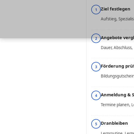
Ziel festlegen
1
Aufstieg, Speziali
Angebote verg
2
Dauer, Abschluss,
Förderung prü
3
Bildungsgutschei
Anmeldung & S
4
Termine planen, L
Dranbleiben
5
Lernroutine, Ler