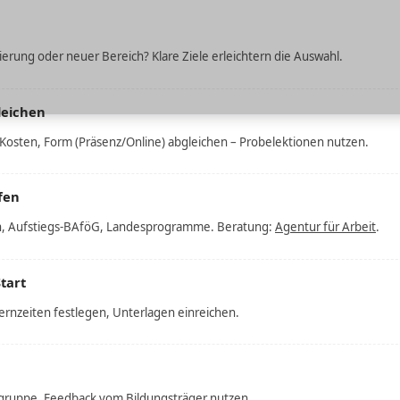
sierung oder neuer Bereich? Klare Ziele erleichtern die Auswahl.
leichen
 Kosten, Form (Präsenz/Online) abgleichen – Probelektionen nutzen.
fen
n, Aufstiegs-BAföG, Landesprogramme. Beratung:
Agentur für Arbeit
.
tart
ernzeiten festlegen, Unterlagen einreichen.
ngruppe, Feedback vom Bildungsträger nutzen.