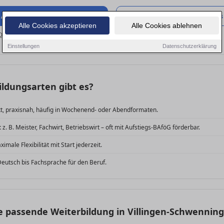
 Aus- & Weiterbildung
Zu den Jobs
Alle Cookies akzeptieren
Alle Cookies ablehnen
Quereinsteiger
prüfen.
Einstellungen
Datenschutzerklärung
ldungsarten gibt es?
, praxisnah, häufig in Wochenend- oder Abendformaten.
:
z. B. Meister, Fachwirt, Betriebswirt – oft mit Aufstiegs-BAföG förderbar.
imale Flexibilität mit Start jederzeit.
eutsch bis Fachsprache für den Beruf.
ie passende Weiterbildung in Villingen-Schwennin