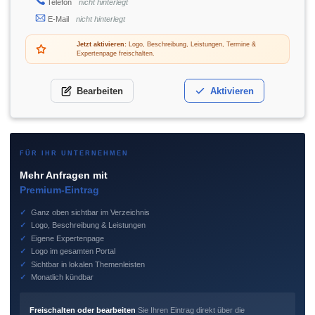
Telefon
nicht hinterlegt
E-Mail
nicht hinterlegt
Jetzt aktivieren:
Logo, Beschreibung, Leistungen, Termine &
Expertenpage freischalten.
Bearbeiten
Aktivieren
FÜR IHR UNTERNEHMEN
Mehr Anfragen mit
Premium-Eintrag
✓
Ganz oben sichtbar im Verzeichnis
✓
Logo, Beschreibung & Leistungen
✓
Eigene Expertenpage
✓
Logo im gesamten Portal
✓
Sichtbar in lokalen Themenleisten
✓
Monatlich kündbar
Freischalten oder bearbeiten
Sie Ihren Eintrag direkt über die