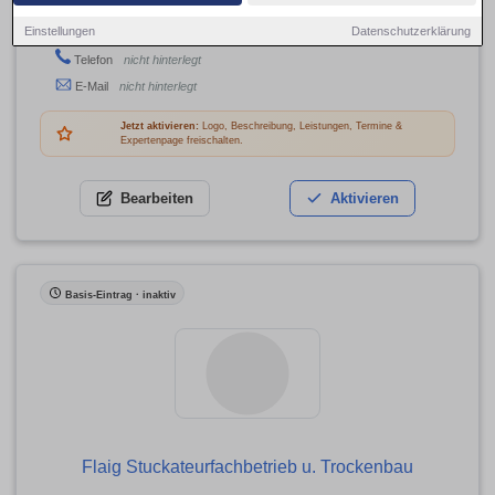
Langenordnach 29, 79822 Titisee-Neustadt
Einstellungen
Datenschutzerklärung
Adresse
Telefon
nicht hinterlegt
E-Mail
nicht hinterlegt
Jetzt aktivieren:
Logo, Beschreibung, Leistungen, Termine &
Expertenpage freischalten.
Bearbeiten
Aktivieren
Basis-Eintrag · inaktiv
Flaig Stuckateurfachbetrieb u. Trockenbau