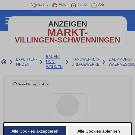
Event
Auto
Immo
Job
ANZEIGEN
MARKT-
VILLINGEN-SCHWENNINGEN
BAUEN-
EXPERTEN-
HANDWERKER-
DAEMMUNG-
❯
❯
UND-
❯
❯
FINDEN
UND-GEWERKE
WAERMESCHU
WOHNEN
Basis-Eintrag · inaktiv
Alle Cookies akzeptieren
Wärmedämmung Beha Franz
Alle Cookies ablehnen